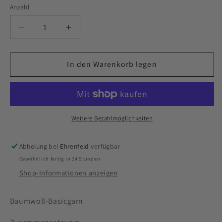
Anzahl
Verringere
Erhöhe
die
die
Menge
Menge
für
In den Warenkorb legen
für
Cotone
Cotone
Neon&#39;
Neon&#39;
Weitere Bezahlmöglichkeiten
Abholung bei
Ehrenfeld
verfügbar
Gewöhnlich fertig in 24 Stunden
Shop-Informationen anzeigen
Baumwoll-Basicgarn