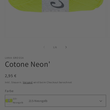
Medien
M
1
2
in
in
von
1
/
6
Modal
M
öffnen
ö
LANA GROSSA
Cotone Neon'
Normaler
2,95 €
Preis
Inkl. Steuern.
Versand
wird beim Checkout berechnet
Farbe
215-
Neongelb