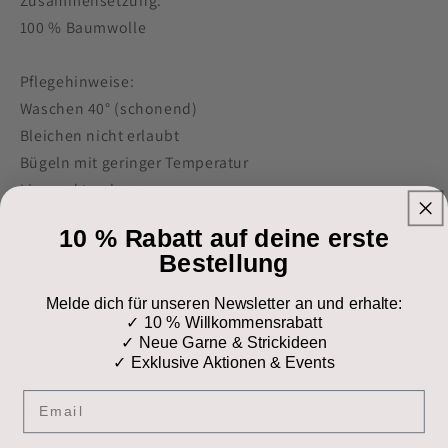
Zusammensetzung:
100 % Baumwolle
Pflegehinweise:
Waschen 40° (schonend)
Bleichen nicht erlaubt
Bügeln mit geringer Temperatur
Liegend trocknen
Reinigen mit Perchlorethylen
10 % Rabatt auf deine erste
Bestellung
Maschenprobe: 10x10
Reihen: 28
Melde dich für unseren Newsletter an und erhalte:
✓ 10 % Willkommensrabatt
Maschen: 23
✓ Neue Garne & Strickideen
✓ Exklusive Aktionen & Events
Lauflänge: 125m per 100gr
Email
Nadelstärke von 2,5 bis 3,5mm